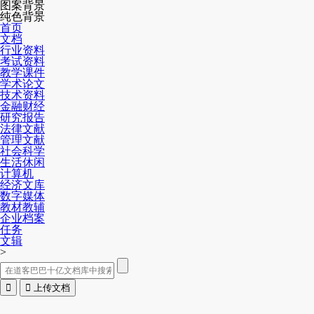
图案背景
纯色背景
首页
文档
行业资料
考试资料
教学课件
学术论文
技术资料
金融财经
研究报告
法律文献
管理文献
社会科学
生活休闲
计算机
经济文库
数字媒体
教材教辅
企业档案
任务
文辑
>


上传文档