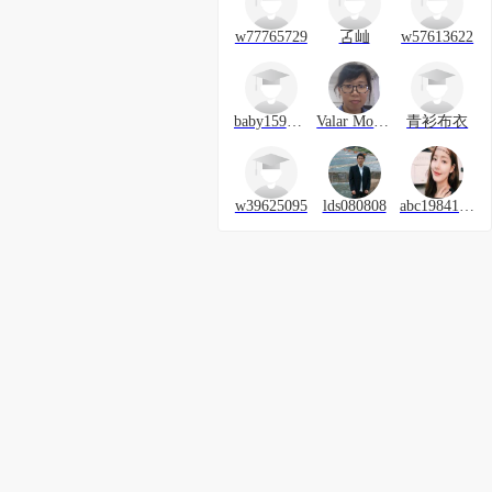
w77765729
叾屾
w57613622
baby159357
Valar Morghulis
青衫布衣
w39625095
lds080808
abc19841218