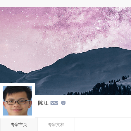
陈江


专家主页
专家文档