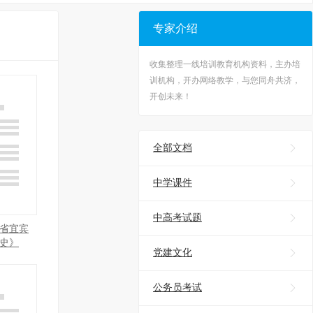
专家介绍
收集整理一线培训教育机构资料，主办培
训机构，开办网络教学，与您同舟共济，
开创未来！
全部文档

中学课件

中高考试题

川省宜宾
史》
党建文化

公务员考试
