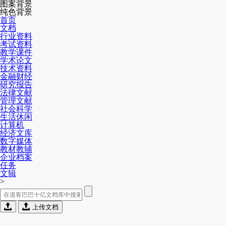
图案背景
纯色背景
首页
文档
行业资料
考试资料
教学课件
学术论文
技术资料
金融财经
研究报告
法律文献
管理文献
社会科学
生活休闲
计算机
经济文库
数字媒体
教材教辅
企业档案
任务
文辑
>


上传文档