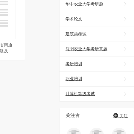
华中农业大学考研题

学术论文

建筑类考试

苏省南通
沈阳农业大学考研真题

题及参
考研培训

职业培训

计算机等级考试

关注者

关注