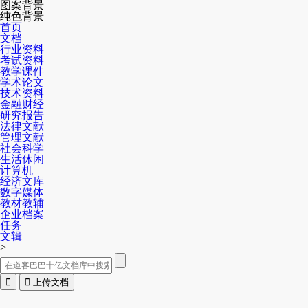
图案背景
纯色背景
首页
文档
行业资料
考试资料
教学课件
学术论文
技术资料
金融财经
研究报告
法律文献
管理文献
社会科学
生活休闲
计算机
经济文库
数字媒体
教材教辅
企业档案
任务
文辑
>


上传文档