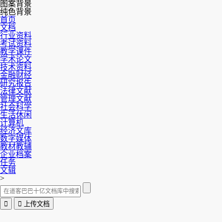
图案背景
纯色背景
首页
文档
行业资料
考试资料
教学课件
学术论文
技术资料
金融财经
研究报告
法律文献
管理文献
社会科学
生活休闲
计算机
经济文库
数字媒体
教材教辅
企业档案
任务
文辑
>


上传文档