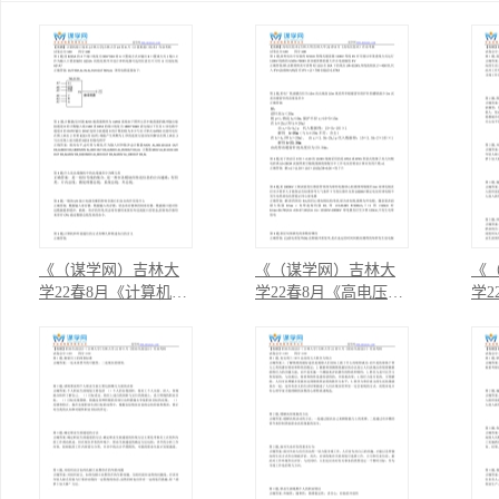
《（谋学网）吉林大
《（谋学网）吉林大
《
学22春8月《计算机接
学22春8月《高电压技
学2
口技术》作业考核-5》
术》作业考核 （答
设计
案）》