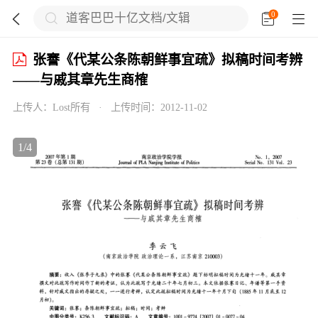
0





张謇《代某公条陈朝鲜事宜疏》拟稿时间考辨
——与戚其章先生商榷

上传人：
Lost所有
·
上传时间：
2012-11-02

1
/
4

