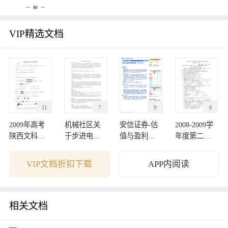
VIP精选文档
11
7
9
6
2009年高考
机械社区关
安信证券-估
2008-2009学
陕西文科数
于步进电机
值与盈利监
年度第二学
学卷解析
的讨论
测周报-09122
期期中考试
7
试卷
VIP文档折扣下载
APP内阅读
相关文档