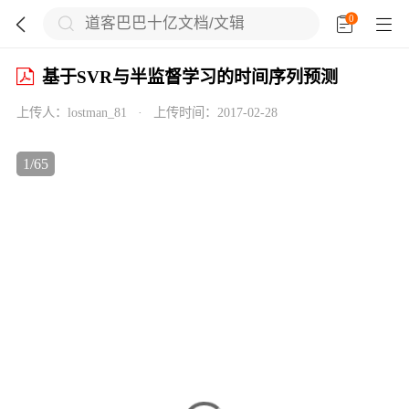
0





基于SVR与半监督学习的时间序列预测
上传人：
lostman_81
·
上传时间：
2017-02-28

1
/
65


