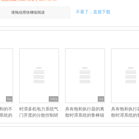
不看了，直接下载
请拖动滑块继续阅读
6 p.
118 p.
5 p.
和的不
时滞多机电力系统气
具有饱和执行器的离
具有饱和执行
系统的
门开度的分散控制研
散时滞系统的鲁棒镇
散时滞系统的
究
定论文
定毕业论文