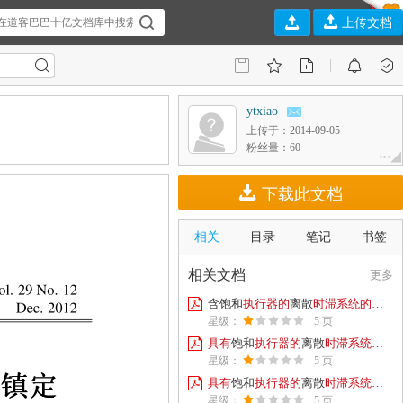

上传文档







ytxiao

上传于：2014-09-05
粉丝量：60


下载此文档
相关
目录
笔记
书签
相关文档
更多

含饱和
执
行
器
的
离散
时
滞
系
统
的
镇
定





星级：
5 页

具
有
饱和
执
行
器
的
离散
时
滞
系
统
的
鲁





星级：
5 页

具
有
饱和
执
行
器
的
离散
时
滞
系
统
的
鲁





星级：
5 页