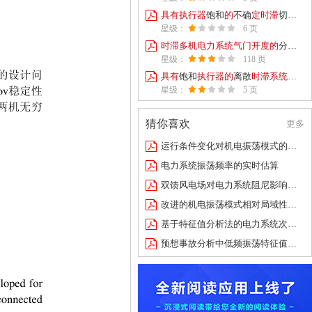

具
有
执
行
器
饱和
的
不确
定
时
滞
切换
系





星级：
6 页

时
滞
多
机
电
力
系
统
气
门
开
度
的
分散控制研究





星级：
118 页

具
有
饱和
执
行
器
的
离散
时
滞
系
统
的
鲁





星级：
5 页
猜你喜欢
更多

运行条件变化对机电振荡模式的影响分析

电力系统振荡频率的实时估算

双馈风电场对电力系统阻尼影响的转矩分析

改进的机电振荡模式相对局域性指标及其适应性

基于特征值分析法的电力系统次同步振荡研究

预想事故分析中低频振荡特征值的快速算法