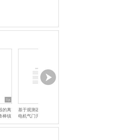
5 p.
7 p.
5 p.
器的离
基于观测器的汽轮发
执行器饱和的不确定
时滞多 机电力
鲁棒镇
电机气门开度的时滞
时滞系统的镇定
气门开度的分
无关控制
研究