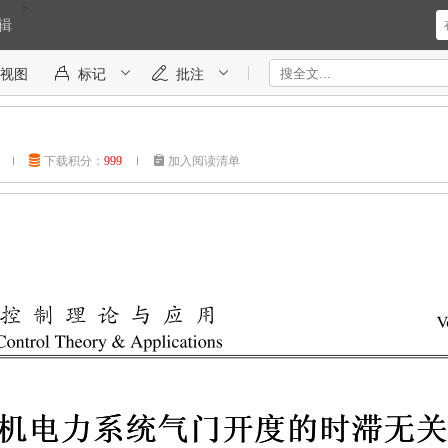
>
辑




视图
标记
批注
1


下载积分：
999


加入阅读清单