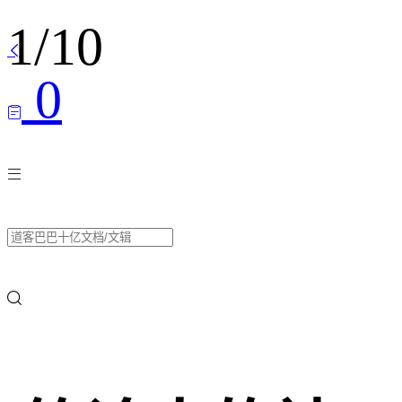
1
/
10

0


