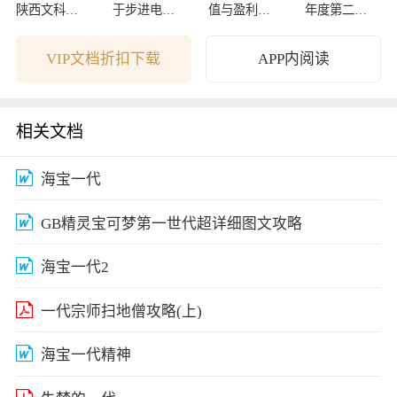
陕西文科数
于步进电机
值与盈利监
年度第二学
学卷解析
的讨论
测周报-09122
期期中考试
7
试卷
VIP文档折扣下载
APP内阅读
相关文档
海宝一代
GB精灵宝可梦第一世代超详细图文攻略
海宝一代2
一代宗师扫地僧攻略(上)
海宝一代精神