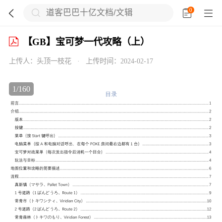
0





【GB】宝可梦一代攻略（上）
上传人：
头顶一枝花
·
上传时间：
2024-02-17

1
/
160


