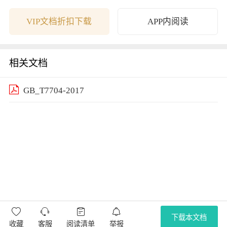
学卷解析
的讨论
测周报-09122
期期中考试
7
试卷
VIP文档折扣下载
APP内阅读
相关文档
GB_T7704-2017




下载本文档
收藏
客服
阅读清单
举报