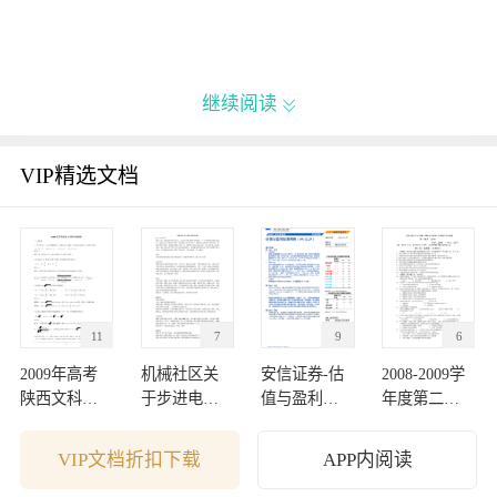
继续阅读

VIP精选文档
11
7
9
6
2009年高考
机械社区关
安信证券-估
2008-2009学
陕西文科数
于步进电机
值与盈利监
年度第二学
学卷解析
的讨论
测周报-09122
期期中考试
7
试卷
VIP文档折扣下载
APP内阅读