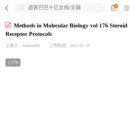
0





Methods in Molecular Biology vol 176 Steroid
Receptor Protocols

上传人：
leehsien95
·
上传时间：
2013-01-26

1
/
378

