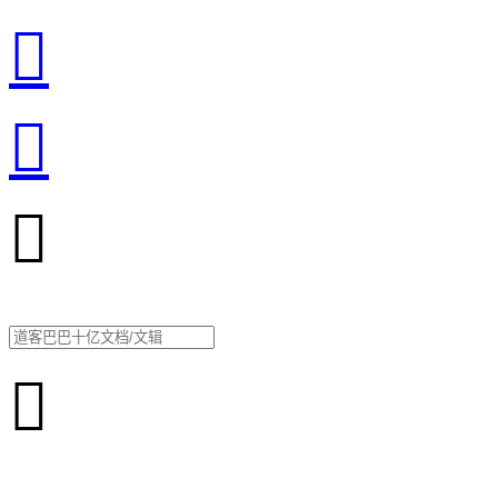



