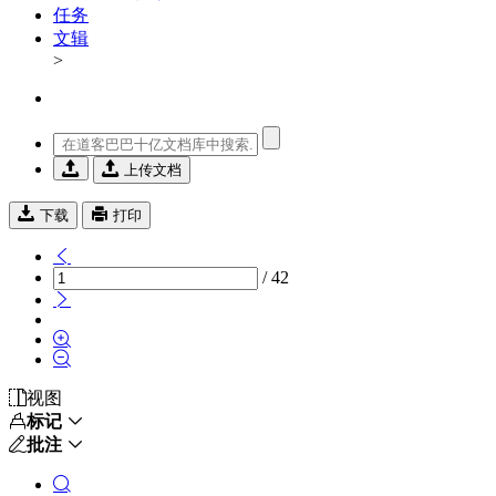
任务
文辑
>


上传文档


下载
打印

/ 42




视图

标记


批注

