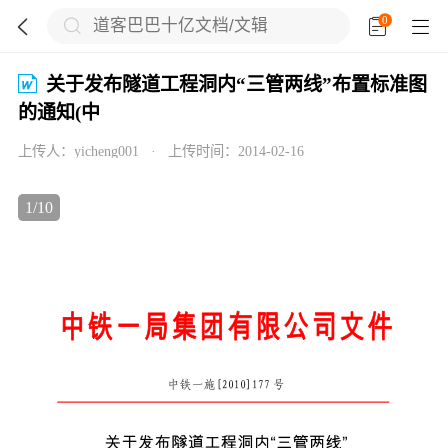
0





关于发布隧道工程洞内“三管两线”布置标准图
的通知(中

上传人：
yicheng001
·
上传时间：
2014-02-16

1
/
10

