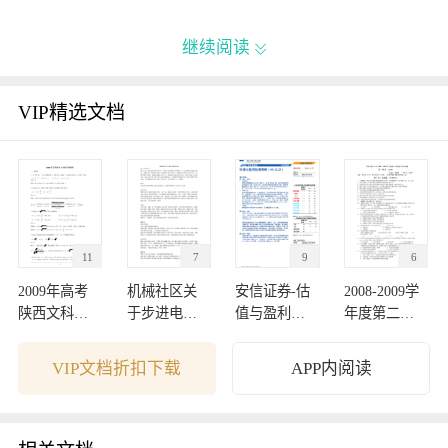
继续阅读

VIP精选文档
11
7
9
6
2009年高考
机械社区关
安信证券-估
2008-2009学
陕西文科数
于步进电机
值与盈利监
年度第二学
学卷解析
的讨论
测周报-09122
期期中考试
7
试卷
VIP文档折扣下载
APP内阅读