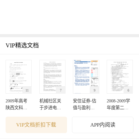
VIP精选文档
11
7
9
6
2009年高考
机械社区关
安信证券-估
2008-2009学
陕西文科数
于步进电机
值与盈利监
年度第二学
学卷解析
的讨论
测周报-09122
期期中考试
7
试卷
VIP文档折扣下载
APP内阅读