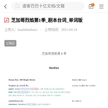
0





芝加哥烈焰第1季_剧本台词_单词版
上传人：
kuailebeidanci
·
上传时间：
2021-04-24

1
/
965


