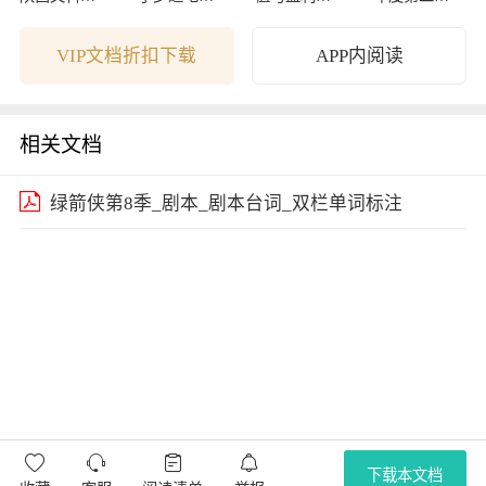
学卷解析
的讨论
测周报-09122
期期中考试
7
试卷
VIP文档折扣下载
APP内阅读
相关文档
绿箭侠第8季_剧本_剧本台词_双栏单词标注




下载本文档