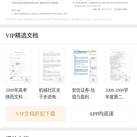
VIP精选文档
11
7
9
6
2009年高考
机械社区关
安信证券-估
2008-2009学
陕西文科数
于步进电机
值与盈利监
年度第二学
学卷解析
的讨论
测周报-09122
期期中考试
7
试卷
VIP文档折扣下载
APP内阅读