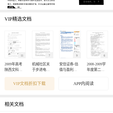
VIP精选文档
11
7
9
6
2009年高考
机械社区关
安信证券-估
2008-2009学
陕西文科数
于步进电机
值与盈利监
年度第二学
学卷解析
的讨论
测周报-09122
期期中考试
7
试卷
VIP文档折扣下载
APP内阅读
相关文档