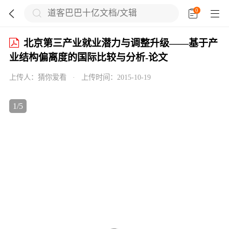
0





北京第三产业就业潜力与调整升级——基于产
业结构偏离度的国际比较与分析-论文

上传人：
猜你爱看
·
上传时间：
2015-10-19

1
/
5

