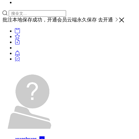

批注本地保存成功，开通会员云端永久保存
去开通








apanghuang..