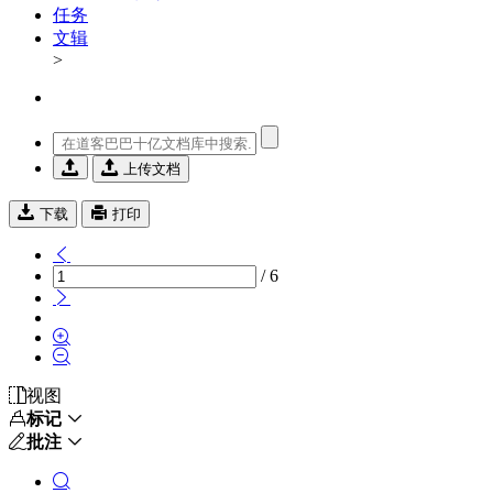
任务
文辑
>


上传文档


下载
打印

/ 6




视图

标记


批注

