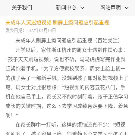
关于我们
新闻中心
网站声明


未成年人沉迷短视频 刷屏上瘾问题应引起重视
发表日期：2022年04月14日
未成年人刷屏上瘾问题应引起重视（百姓关注）
开学以后，家住浙江杭州的周女士遇到件烦心事：
“孩子天天刷短视频，说也不听，马马虎虎写完作业就
赶紧抱着手机。”为了方便家校联系，周女士给上初一
的孩子买了一部新手机，没想到孩子却对刷短视频上了
瘾。周女士对此很焦虑：“短视频的内容五花八门，手
机在他自己手上，家长又不能时刻盯着。孩子正值学习
成长的关键时期，这么下去学习成绩肯定要下降，着急
啊！”
在家长群中一打听，这样的烦恼还真不少：“短视
频刷多了，孩子容易上瘾，很难静下心来学习”“孩子正