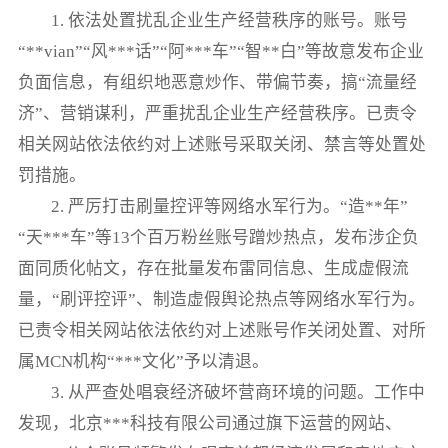
1. 依法处置扰乱企业生产经营秩序的账号。账号
“**vian”“风***话”“阿***车”“智**白”等故意发布企业
负面信息，有组织地恶意炒作、带偏节奏，搞“流量经
济”、营销谋利，严重扰乱企业生产经营秩序。已责令
相关网站依法依约对上述账号采取关闭、禁言等处置处
罚措施。
2. 严厉打击刷量控评等网络水军行为。“造**年”
“天***车”等13个百万粉丝账号蹭炒热点，发布涉企负
面同质化帖文，存在批量发布雷同信息、生成虚假流
量，“刷评控评”、制造虚假舆论热点等网络水军行为。
已责令相关网站依法依约对上述账号作关闭处置、对所
属MCN机构“***文化”予以清退。
3. 从严查处唱衰经济破坏营商环境的问题。工作中
发现，北京***科技有限公司通过旗下运营的网站、