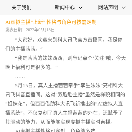
关于我们
新闻中心
网站声明


AI虚拟主播“上新” 性格与角色可按需定制
发表日期：2022年05月18日
“大家好，欢迎来到科大讯飞官方直播间，我是你
们的主播茜茜。”
“我是茜茜的妹妹西西，别忘记点个‘关注’哦，今天
晚上福利可是很多的。”
……
5月15日，真人主播茜茜牵手“孪生妹妹”亮相科大
讯飞抖音直播间。这对“双胞胎主播”虽然是样貌相同的
“姐妹花”，但西西借助科大讯飞新推出的“AI虚拟人直
播系统”，不仅复刻了真人主播茜茜的外在，还赋予了
其驱动的能力，从而能够实现虚拟主播实时直播。
AI虚拟主播性格可定制、角色能多选