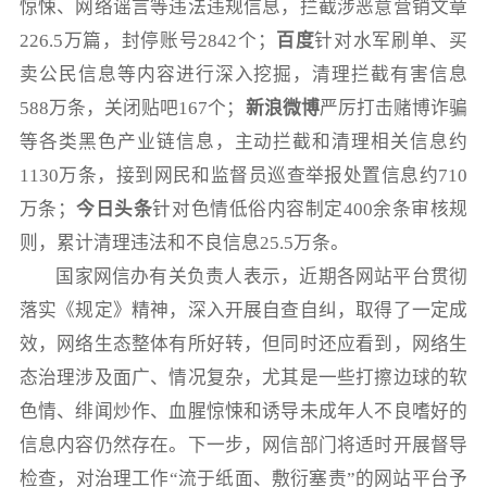
惊悚、网络谣言等违法违规信息，拦截涉恶意营销文章
226.5万篇，封停账号2842个；
百度
针对水军刷单、买
卖公民信息等内容进行深入挖掘，清理拦截有害信息
588万条，关闭贴吧167个；
新浪
微博
严厉打击赌博诈骗
等各类黑色产业链信息，主动拦截和清理相关信息约
1130万条，接到网民和监督员巡查举报处置信息约710
万条；
今日头条
针对色情低俗内容制定400余条审核规
则，累计清理违法和不良信息25.5万条。
国家网信办有关负责人表示，近期各网站平台贯彻
落实《规定》精神，深入开展自查自纠，取得了一定成
效，网络生态整体有所好转，但同时还应看到，网络生
态治理涉及面广、情况复杂，尤其是一些打擦边球的软
色情、绯闻炒作、血腥惊悚和诱导未成年人不良嗜好的
信息内容仍然存在。下一步，网信部门将适时开展督导
检查，对治理工作“流于纸面、敷衍塞责”的网站平台予