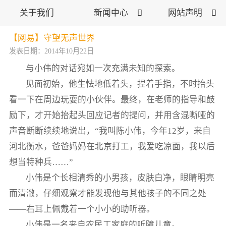
关于我们
新闻中心

网站声明

【网易】守望无声世界
发表日期：2014年10月22日
与小伟的对话宛如一次充满未知的探索。
见面初始，他生怯地低着头，捏着手指，不时抬头
看一下在周边玩耍的小伙伴。最终，在老师的指导和鼓
励下，才开始抬起头回应记者的提问，并用含混嘶哑的
声音断断续续地说出，“我叫陈小伟，今年12岁，来自
河北衡水，爸爸妈妈在北京打工，我爱吃凉面，我以后
想当特种兵……”
小伟是个长相清秀的小男孩，皮肤白净，眼睛明亮
而清澈，仔细观察才能发现他与其他孩子的不同之处
——右耳上佩戴着一个小小的助听器。
小伟是一名来自农民工家庭的听障儿童。