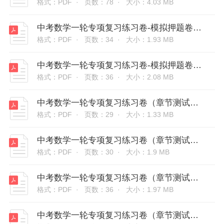
格式：PDF ·
页数：78 ·
大小：4.03 MB
中考数学一轮专项复习练习卷-模拟押题卷（二）（原卷版和解析版）
格式：PDF ·
页数：34 ·
大小：1.93 MB
中考数学一轮专项复习练习卷-模拟押题卷（一）（原卷版和解析版）
格式：PDF ·
页数：36 ·
大小：2.08 MB
中考数学一轮专项复习练习卷（章节测试）-方程与不等式（原卷版和解析版）
格式：PDF ·
页数：29 ·
大小：1.33 MB
中考数学一轮专项复习练习卷（章节测试）-统计与概率（原卷版和解析版）
格式：PDF ·
页数：30 ·
大小：1.9 MB
中考数学一轮专项复习练习卷（章节测试）-函数（原卷版和解析版）
格式：PDF ·
页数：36 ·
大小：1.97 MB
中考数学一轮专项复习练习卷（章节测试）-三角形（原卷版和解析版）