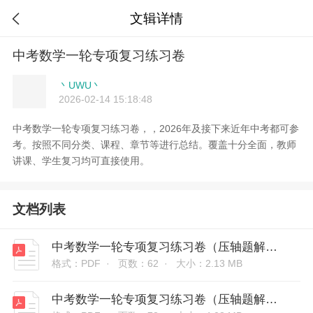
文辑详情

中考数学一轮专项复习练习卷
丶UWU丶
2026-02-14 15:18:48
中考数学一轮专项复习练习卷，，2026年及接下来近年中考都可参
考。按照不同分类、课程、章节等进行总结。覆盖十分全面，教师
讲课、学生复习均可直接使用。
文档列表
中考数学一轮专项复习练习卷（压轴题解题模板）-反比例函数的综合问题（原卷版和解析版）
格式：PDF ·
页数：62 ·
大小：2.13 MB
中考数学一轮专项复习练习卷（压轴题解题模板）-二次函数图象性质与几何问题（原卷版和解析版）