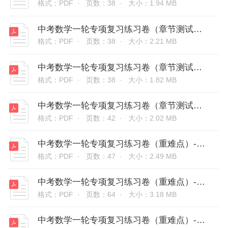
格式：PDF ·
页数：38 ·
大小：1.94 MB
中考数学一轮专项复习练习卷（章节测试）-图形的变化（原卷版和解析版）
格式：PDF ·
页数：38 ·
大小：2.21 MB
中考数学一轮专项复习练习卷（章节测试）-圆（原卷版和解析版）
格式：PDF ·
页数：38 ·
大小：1.82 MB
中考数学一轮专项复习练习卷（章节测试）-四边形（原卷版和解析版）
格式：PDF ·
页数：42 ·
大小：2.02 MB
中考数学一轮专项复习练习卷（重难点）-相交线与平行线的5种模型（原卷版和解析版）
格式：PDF ·
页数：47 ·
大小：2.49 MB
中考数学一轮专项复习练习卷（重难点）-阴影部分面积求解问题（原卷版和解析版）
格式：PDF ·
页数：64 ·
大小：3.18 MB
中考数学一轮专项复习练习卷（重难点）-三角形的6种模型（原卷版和解析版）