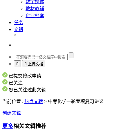
数字媒体
教材教辅
企业档案
任务
文辑
>


上传文档
已提交修改申请
已关注
您已关注过此文辑
当前位置 :
热点文辑
>
中考化学一轮专项复习讲义
创建文辑
更多
相关文辑推荐