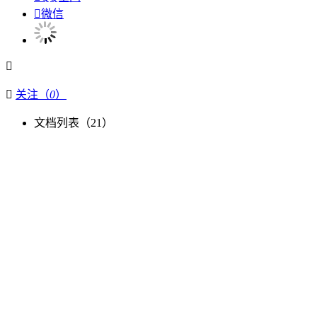

微信


关注（
0
）
文档列表（
21
）
评论（
0
）
参与者（
1
）
关于我们
关于道客巴巴
人才招聘
联系我们
网站声明
网站地图
APP下载