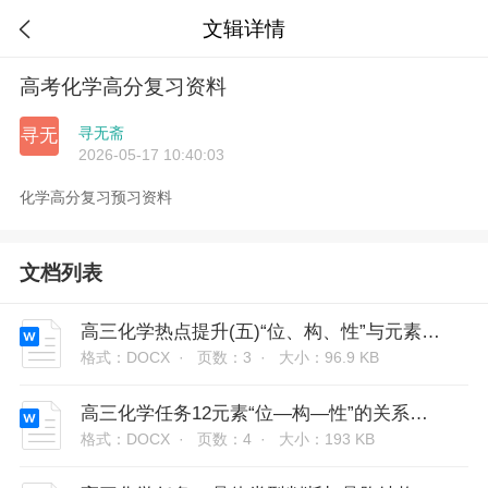
文辑详情

高考化学高分复习资料
寻无斋
寻无
2026-05-17 10:40:03
化学高分复习预习资料
文档列表
高三化学热点提升(五)“位、构、性”与元素推断
格式：DOCX ·
页数：3 ·
大小：96.9 KB
高三化学任务12元素“位—构—性”的关系及应用
格式：DOCX ·
页数：4 ·
大小：193 KB