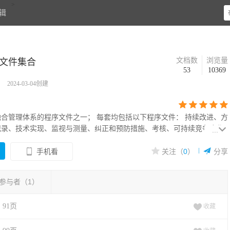
>
辑
文档数
浏览量
文件集合
53
10369
2024-03-04创建





融合管理体系的程序文件之一； 每套均包括以下程序文件： 持续改进、方
记录、技术实现、监视与测量、纠正和预防措施、考核、可持续竞争合作

...
、匹配与规范、评估与诊断、人力资源、设备设施、实施方案策划、数据



件、新型能力策划、信息安全、信息设备运行维护、信息资源、业务流程

关注（
0
）
分享
手机看
、运行控制、资金保障
参与者（
1
）
91页
收藏
