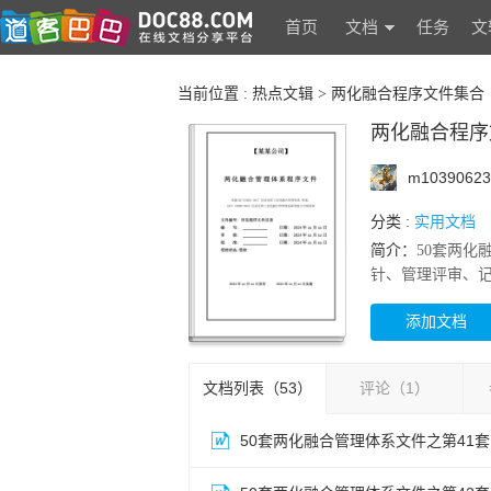
首页
文档
任务
文
热点文辑
当前位置 :
>
两化融合程序文件集合
两化融合程序
m10390623
实用文档
分类 :
简介：
50套两化
针、管理评审、
优势、内部审核
添加文档
开发与利用、文
与组织结构优化
文档列表（
53
）
评论（
1
）
50套两化融合管理体系文件之第41套