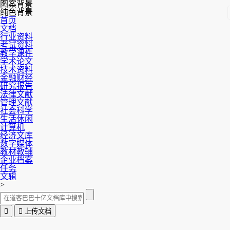
图案背景
纯色背景
首页
文档
行业资料
考试资料
教学课件
学术论文
技术资料
金融财经
研究报告
法律文献
管理文献
社会科学
生活休闲
计算机
经济文库
数字媒体
教材教辅
企业档案
任务
文辑
>


上传文档